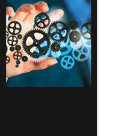
SOBRE NOSSA
EMPRESA
Com vários anos de experiência, nossa
empresa se orgulha de ser considerada
líder de mercado. Todas as nossas
decisões são inspiradas pela missão