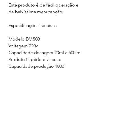
Este produto é de fácil operação e
de baixíssima manutenção
Especificações Técnicas
Modelo DV 500
Voltagem 220v
Capacidade dosagem 20ml a 500 ml
Produto Liquido e viscoso
Capacidade produção 1000
envase/hora
Precisão 99%
Medida 1.10 x 0,40 x 0,40
Material Inox Escovado
Pressão Trabalho 5 bar
Peso 20 kls
Reservatório 25 litros com tampa.