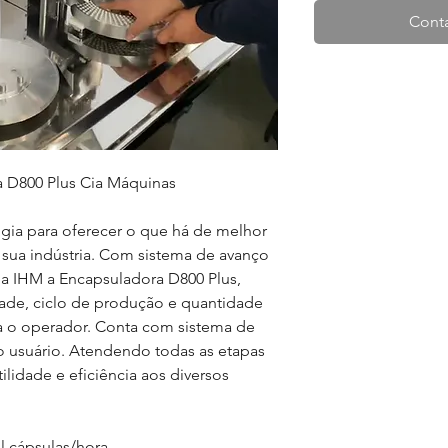
Conta
 D800 Plus Cia Máquinas
gia para oferecer o que há de melhor
 sua indústria. Com sistema de avanço
ela IHM a
E
ncapsuladora D800
P
lus
,
dade
,
ciclo de produção e quantidade
ra o operador. Conta com sistema de
o usuário
. A
tendendo todas
as
etapas
lidade e eficiência aos diversos
l cápsulas/hora