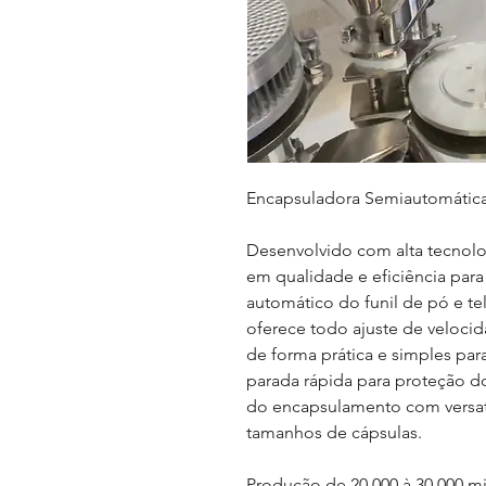
Encapsuladora Semiautomática
D
esenvolvido com alta tecnolo
em qualidade e eficiência para
automático do funil de pó e t
oferece todo ajuste de veloci
de forma prática e simples pa
parada rápida para proteção d
do encapsulamento com versati
tamanho
s
de cápsulas.
Produção de 20.000 à 30.000 mi