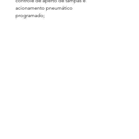
controle de aperto de tampas e
acionamento pneumático
programado;
Esteira 4,85mts inóx, taliscas de
PVC com controle de velocidade
para automação e mesas para
contadora, mesa da base
vibratória e painel de automação;
Túnel de UV germicida 99%,
500mm;
Automação linha dosadora de
cápsulas com CLP, 8 entradas, 8
SD comando de válvulas werk
shot 18;
Rotuladora para rótulos auto
adesivos com datador hot
stamping;
Cabeçote de indução magnética
instalado sobre a esteira de