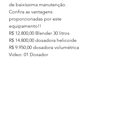
de baixíssima manutenção.
Confira as vantagens
proporcionadas por este
equipamento!!
R$ 12.800,00 Blender 30 litros
R$ 14.800,00 dosadora helicoide
R$ 9.950,00 dosadora volumétrica
Video: 01 Dosador
ESPECIFICAÇÕES
TÉCNICAS
Ribbon Blender 25 litros úteis;
INFORMAÇÕES GERAIS
Aço inóx 304;
Motor 0,25cv;
Pagamento: Cartão BNDES -
Redutor 74 rpm;
Cartão de crédito em até 10x -
Flange de saída TC 4” sem
PROGER ou 50% pedido e saldo
válvula;