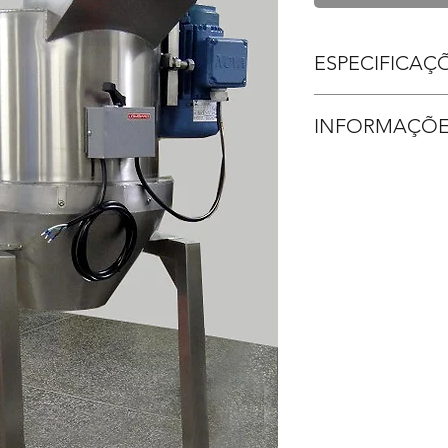
ESPECIFICAÇ
Modelo: MF 100
INFORMAÇÕE
Capacidade prod
Medida: 60x60x
Pagamento: Car
Material: 
em até 10x - P
na entrega;
Peso: 20 kgs;
Prazo de entre
Motor: 3cv;
CADA ITEM E 
Tensão: 220-380 
Validade da prop
O frete até o de
Garantia de 01 