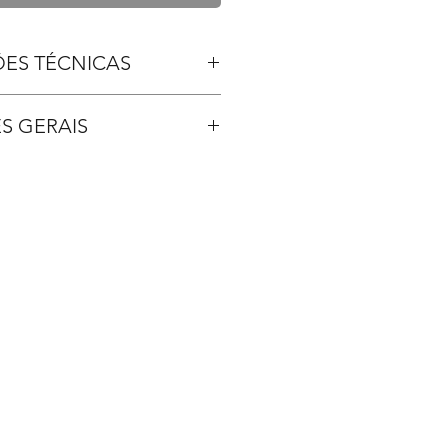
ÕES TÉCNICAS
0;
S GERAIS
utiva: 1000 kilos hora;
130;
tão BNDES - Cartão de crédito
Aço Inox Escovado 304;
ROGER ou 50% pedido e saldo
ga 25 dias uteis, VARIANDO EM
PERIODO DO ANO;
trifasico.
osta: 05 dias;
stino é por conta do cliente;
ano.