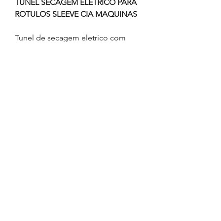
TUNEL SECAGEM ELETRICO PARA
ROTULOS SLEEVE CIA MAQUINAS
Tunel de secagem eletrico com
18.750 watts com esteira metalizada
2,0 metros em inox 304 , com
soprador 1/2 cv tipo turbina para
secagem de rotulo tipo sleeve.
CIA MÁQUINAS
contato@ciamaquinasmaringa.com.br
(44) 9 9950-4242
- (
44) 9 9989-2070
Maringá - PR